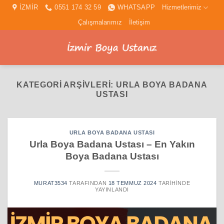
İçeriğe
İZMİR
0551 174 32 59
WHATSAPP
Hizmetlerimiz
atla
Çalışmalarımız
İletişim
KATEGORI ARŞIVLERI:
URLA BOYA BADANA
USTASI
URLA BOYA BADANA USTASI
Urla Boya Badana Ustası – En Yakın
Boya Badana Ustası
MURAT3534
TARAFINDAN
18 TEMMUZ 2024
TARIHINDE
YAYINLANDI