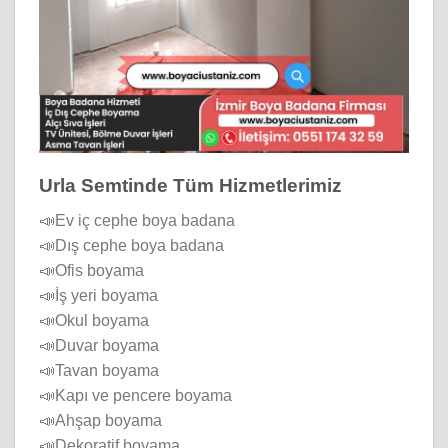
Urla Semtinde Tüm Hizmetlerimiz
📣Ev iç cephe boya badana
📣Dış cephe boya badana
📣Ofis boyama
📣İş yeri boyama
📣Okul boyama
📣Duvar boyama
📣Tavan boyama
📣Kapı ve pencere boyama
📣Ahşap boyama
📣Dekoratif boyama