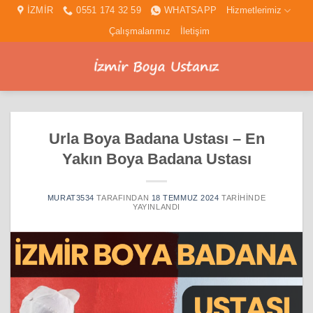
İçeriğe
İZMİR
0551 174 32 59
WHATSAPP
Hizmetlerimiz
atla
Çalışmalarımız
İletişim
Urla Boya Badana Ustası – En
Yakın Boya Badana Ustası
MURAT3534
TARAFINDAN
18 TEMMUZ 2024
TARIHINDE
YAYINLANDI