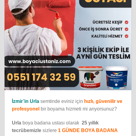
İzmir’in Urla
semtinde eviniz için
hızlı, güvenilir ve
profesyonel
bir boyama hizmeti mi arıyorsunuz?
Urla
boya badana ustası olarak
25 yıllık
tecrübemizle
sizlere
1 GÜNDE BOYA BADANA