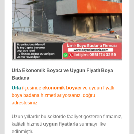
Urla Ekonomik Boyacı ve Uygun Fiyatlı Boya
Badana
Urla
ilçesinde
ekonomik boyacı
ve uygun fiyatlı
boya badana hizmeti arıyorsanız, doğru
adrestesiniz.
Uzun yıllardır bu sektörde faaliyet gösteren firmamız,
kaliteli hizmeti
uygun fiyatlarla
sunmayı ilke
edinmiştir.