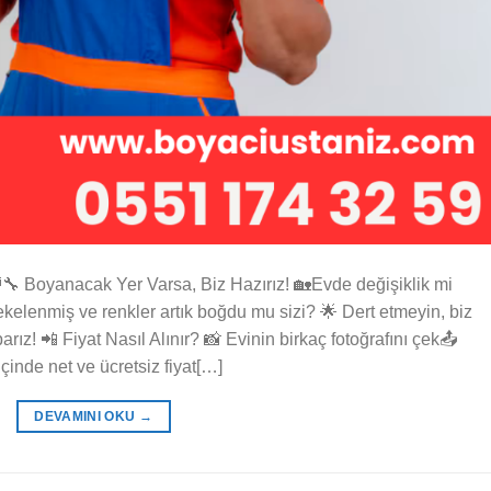
🔧 Boyanacak Yer Varsa, Biz Hazırız! 🏡Evde değişiklik mi
ekelenmiş ve renkler artık boğdu mu sizi? 🌟 Dert etmeyin, biz
parız! 📲 Fiyat Nasıl Alınır? 📸 Evinin birkaç fotoğrafını çek📤
inde net ve ücretsiz fiyat[…]
DEVAMINI OKU
→