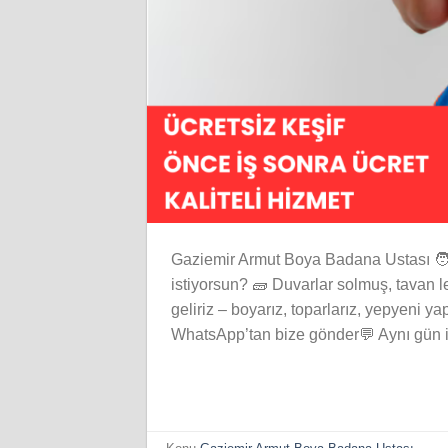
Gaziemir Armut Boya Badana Ustası 🧑‍
istiyorsun? 🧱 Duvarlar solmuş, tavan l
geliriz – boyarız, toparlarız, yepyeni ya
WhatsApp’tan bize gönder💬 Aynı gün iç