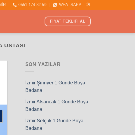
MİR
0551 174 32 59
WHATSAPP
FİYAT TEKLİFİ AL
A USTASI
SON YAZILAR
İzmir Şirinyer 1 Günde Boya
Badana
İzmir Alsancak 1 Günde Boya
Badana
İzmir Selçuk 1 Günde Boya
Badana