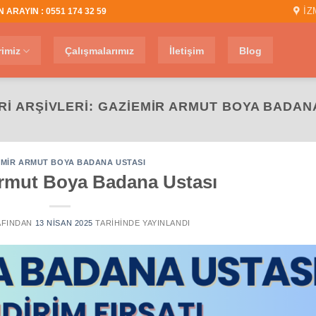
İZ
 ARAYIN : 0551 174 32 59
rimiz
Çalışmalarımız
İletişim
Blog
I ARŞIVLERI:
GAZIEMIR ARMUT BOYA BADAN
EMIR ARMUT BOYA BADANA USTASI
rmut Boya Badana Ustası
FINDAN
13 NISAN 2025
TARIHINDE YAYINLANDI