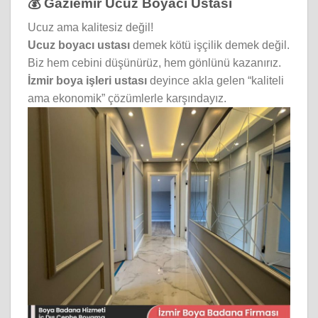
💰 Gaziemir Ucuz Boyacı Ustası
Ucuz ama kalitesiz değil!
Ucuz boyacı ustası
demek kötü işçilik demek değil.
Biz hem cebini düşünürüz, hem gönlünü kazanırız.
İzmir boya işleri ustası
deyince akla gelen “kaliteli
ama ekonomik” çözümlerle karşındayız.