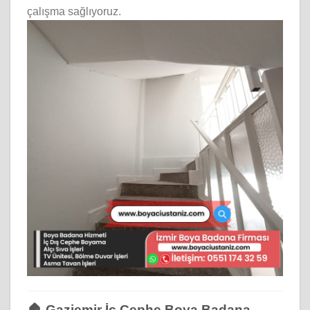
çalışma sağlıyoruz.
🏠 Gaziemir İç Cephe Boya Badana