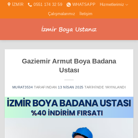
İçeriğe
İZMİR
0551 174 32 59
WHATSAPP
Hizmetlerimiz
atla
Çalışmalarımız
İletişim
Gaziemir Armut Boya Badana
Ustası
MURAT3534
TARAFINDAN
13 NISAN 2025
TARIHINDE YAYINLANDI