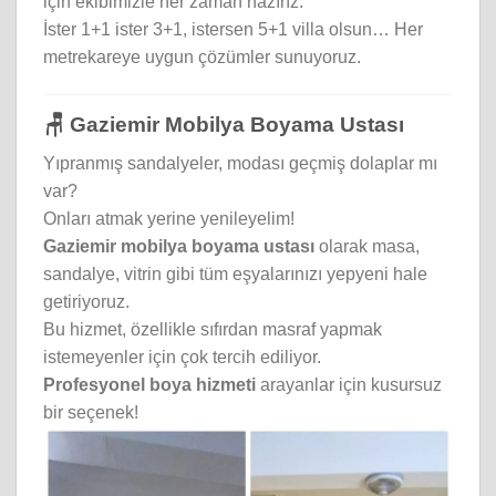
için ekibimizle her zaman hazırız.
İster 1+1 ister 3+1, istersen 5+1 villa olsun… Her
metrekareye uygun çözümler sunuyoruz.
🪑 Gaziemir Mobilya Boyama Ustası
Yıpranmış sandalyeler, modası geçmiş dolaplar mı
var?
Onları atmak yerine yenileyelim!
Gaziemir mobilya boyama ustası
olarak masa,
sandalye, vitrin gibi tüm eşyalarınızı yepyeni hale
getiriyoruz.
Bu hizmet, özellikle sıfırdan masraf yapmak
istemeyenler için çok tercih ediliyor.
Profesyonel boya hizmeti
arayanlar için kusursuz
bir seçenek!