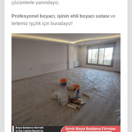
çözümlerle yanındayız.
Profesyonel boyacı
,
işinin ehli boyacı ustası
ve
tertemiz işçilik için buradayız!