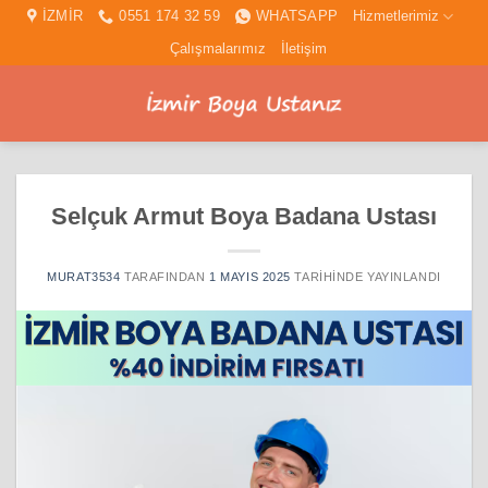
İçeriğe
İZMİR
0551 174 32 59
WHATSAPP
Hizmetlerimiz
atla
Çalışmalarımız
İletişim
Selçuk Armut Boya Badana Ustası
MURAT3534
TARAFINDAN
1 MAYIS 2025
TARIHINDE YAYINLANDI