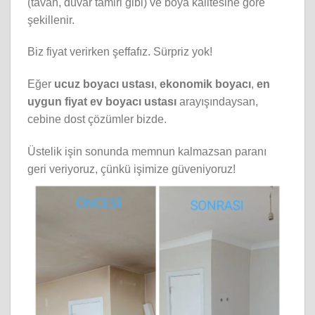
(tavan, duvar tamiri gibi) ve boya kalitesine göre
şekillenir.
Biz fiyat verirken şeffafız. Sürpriz yok!
Eğer
ucuz boyacı ustası
,
ekonomik boyacı
,
en
uygun fiyat ev boyacı ustası
arayışındaysan,
cebine dost çözümler bizde.
Üstelik işin sonunda memnun kalmazsan paranı
geri veriyoruz, çünkü işimize güveniyoruz!