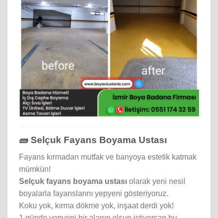
🧱 Selçuk Fayans Boyama Ustası
Fayans kırmadan mutfak ve banyoya estetik katmak
mümkün!
Selçuk fayans boyama ustası
olarak yeni nesil
boyalarla fayanslarını yepyeni gösteriyoruz.
Koku yok, kırma dökme yok, inşaat derdi yok!
1 günde yepyeni bir alanın olsun istiyorsan bu