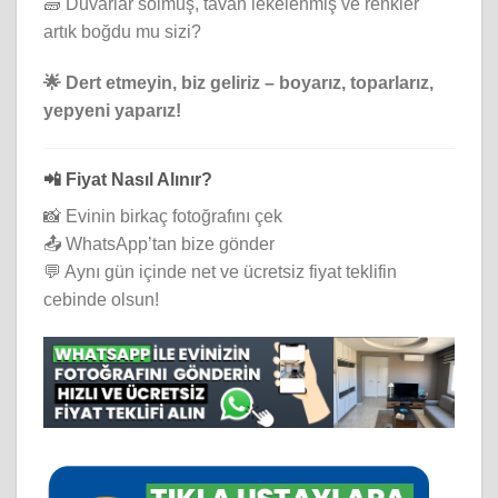
🧱 Duvarlar solmuş, tavan lekelenmiş ve renkler
artık boğdu mu sizi?
🌟 Dert etmeyin, biz geliriz – boyarız, toparlarız,
yepyeni yaparız!
📲 Fiyat Nasıl Alınır?
📸 Evinin birkaç fotoğrafını çek
📤 WhatsApp’tan bize gönder
💬 Aynı gün içinde net ve ücretsiz fiyat teklifin
cebinde olsun!