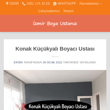
İçeriğe
İZMİR
0551 174 32 59
WHATSAPP
Hizmetlerimiz
atla
Çalışmalarımız
İletişim
Konak Küçükyalı Boyacı Ustası
ERSIN
TARAFINDAN
30 OCAK 2021
TARIHINDE YAYINLANDI