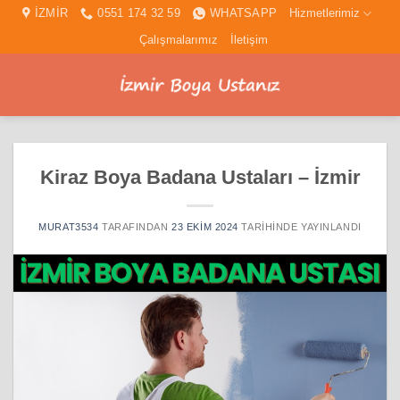
İçeriğe
İZMİR
0551 174 32 59
WHATSAPP
Hizmetlerimiz
atla
Çalışmalarımız
İletişim
Kiraz Boya Badana Ustaları – İzmir
MURAT3534
TARAFINDAN
23 EKIM 2024
TARIHINDE YAYINLANDI