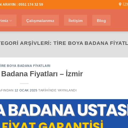
İZ
 ARAYIN : 0551 174 32 59
rimiz
Çalışmalarımız
İletişim
Blog
EGORI ARŞIVLERI:
TIRE BOYA BADANA FIYAT
TIRE BOYA BADANA FIYATLARI
 Badana Fiyatları – İzmir
AFINDAN
12 OCAK 2025
TARIHINDE YAYINLANDI