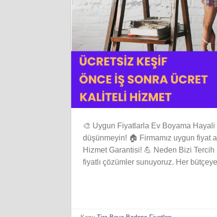
🎨 Uygun Fiyatlarla Ev Boyama Hayali 
düşünmeyin! 🏠 Firmamız uygun fiyat anla
Hizmet Garantisi! 💪 Neden Bizi Tercih E
fiyatlı çözümler sunuyoruz. Her bütçey