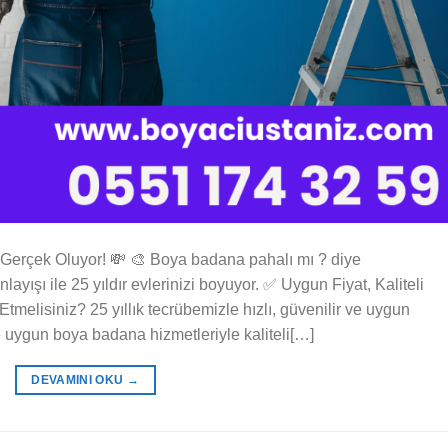
Gerçek Oluyor! 💸 🎨 Boya badana pahalı mı ? diye
yışı ile 25 yıldır evlerinizi boyuyor. ✅ Uygun Fiyat, Kaliteli
tmelisiniz? 25 yıllık tecrübemizle hızlı, güvenilir ve uygun
e uygun boya badana hizmetleriyle kaliteli[…]
DEVAMINI OKU
→