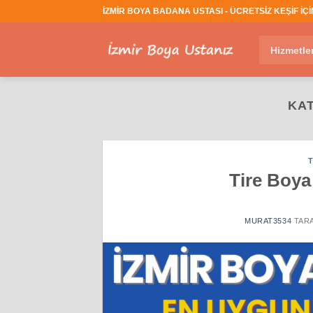
İçeriğe
İZMİR BOYA BADANA USTASI - ÜCRETSİZ KEŞİF İÇİN
atla
Hizmetle
KAT
Tire Boya
MURAT3534
TAR