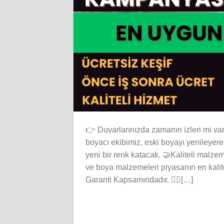
👉 Duvarlarınızda zamanın izleri mi var
boyacı ekibimiz, eski boyayı yenileyerek
yeni bir renk katacak. 🤝Kaliteli malze
ve boya malzemeleri piyasanın en kalit
Garanti Kapsamındadır. 👷‍♂️[…]