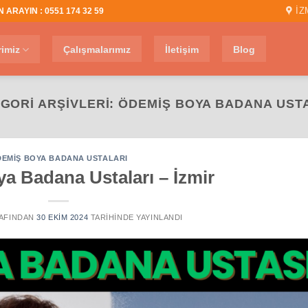
İZ
 ARAYIN : 0551 174 32 59
rimiz
Çalışmalarımız
İletişim
Blog
GORI ARŞIVLERI:
ÖDEMIŞ BOYA BADANA UST
EMIŞ BOYA BADANA USTALARI
a Badana Ustaları – İzmir
AFINDAN
30 EKIM 2024
TARIHINDE YAYINLANDI