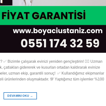
? ✅ Bizimle çalışarak evinizi yeniden gençleştirin! 👷‍♂️ Uzman
, çatlakları gidererek ve kusurları ortadan kaldırarak evinize
meler, uzman ekip, garantili sonuç! ✅ Kullandığımız ekipmanlar
eli ürünlerinden oluşmaktadır. 💯 Yaptığımız tüm işlemler %100
DEVAMINI OKU
→