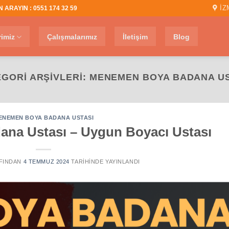
İZ
 ARAYIN : 0551 174 32 59
rimiz
Çalışmalarımız
İletişim
Blog
GORI ARŞIVLERI:
MENEMEN BOYA BADANA US
ENEMEN BOYA BADANA USTASI
na Ustası – Uygun Boyacı Ustası
FINDAN
4 TEMMUZ 2024
TARIHINDE YAYINLANDI