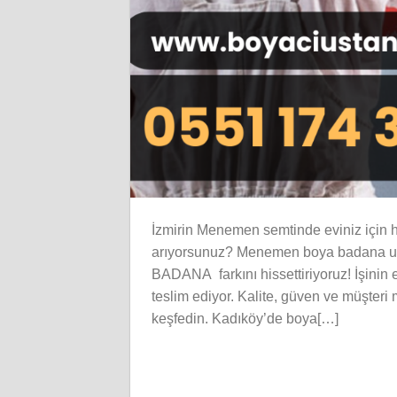
İzmirin Menemen semtinde eviniz için hı
arıyorsunuz? Menemen boya badana ust
BADANA farkını hissettiriyoruz! İşinin e
teslim ediyor. Kalite, güven ve müşteri
keşfedin. Kadıköy’de boya[…]