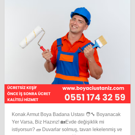
Konak Armut Boya Badana Ustası 🧑‍🔧 Boyanacak
Yer Varsa, Biz Hazırız! 🏡Evde değişiklik mi
istiyorsun? 🧱 Duvarlar solmuş, tavan lekelenmiş ve