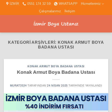
İçeriğe
İZMİR
0551 174 32 59
WHATSAPP
Hizmetlerimiz
atla
Çalışmalarımız
İletişim
KATEGORI ARŞIVLERI:
KONAK ARMUT BOYA
BADANA USTASI
KONAK ARMUT BOYA BADANA USTASI
Konak Armut Boya Badana Ustası
MURAT3534
TARAFINDAN
24 NISAN 2025
TARIHINDE YAYINLANDI