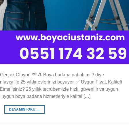
Gerçek Oluyor! 💸 🎨 Boya badana pahalı mı ? diye
yışı ile 25 yıldır evlerinizi boyuyor. ✅ Uygun Fiyat, Kaliteli
tmelisiniz? 25 yıllık tecrübemizle hızlı, güvenilir ve uygun
e uygun boya badana hizmetleriyle kaliteli[…]
DEVAMINI OKU
→