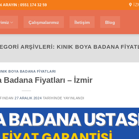
İZ
 ARAYIN : 0551 174 32 59
rimiz
Çalışmalarımız
İletişim
Blog
EGORI ARŞIVLERI:
KINIK BOYA BADANA FIYAT
INIK BOYA BADANA FIYATLARI
 Badana Fiyatları – İzmir
FINDAN
27 ARALIK 2024
TARIHINDE YAYINLANDI