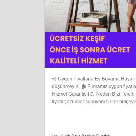
🎨 Uygun Fiyatlarla Ev Boyama Hayali 
düşünmeyin! 🏠 Firmamız uygun fiyat anla
Hizmet Garantisi! 💪 Neden Bizi Tercih E
fiyatlı çözümler sunuyoruz. Her bütçey