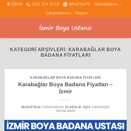
İçeriğe
İZMİR
0551 174 32 59
WHATSAPP
Hizmetlerimiz
atla
Çalışmalarımız
İletişim
KATEGORI ARŞIVLERI:
KARABAĞLAR BOYA
BADANA FIYATLARI
KARABAĞLAR BOYA BADANA FIYATLARI
Karabağlar Boya Badana Fiyatları –
İzmir
MURAT3534
TARAFINDAN
20 ARALIK 2024
TARIHINDE
YAYINLANDI