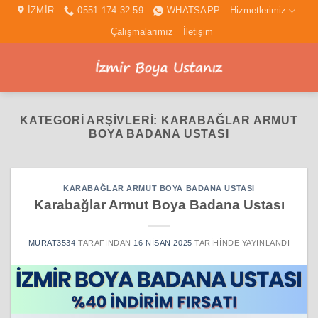
İçeriğe
İZMİR
0551 174 32 59
WHATSAPP
Hizmetlerimiz
atla
Çalışmalarımız
İletişim
KATEGORI ARŞIVLERI:
KARABAĞLAR ARMUT
BOYA BADANA USTASI
KARABAĞLAR ARMUT BOYA BADANA USTASI
Karabağlar Armut Boya Badana Ustası
MURAT3534
TARAFINDAN
16 NISAN 2025
TARIHINDE YAYINLANDI