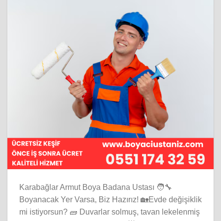
Karabağlar Armut Boya Badana Ustası 🧑‍🔧
Boyanacak Yer Varsa, Biz Hazırız! 🏡Evde değişiklik
mi istiyorsun? 🧱 Duvarlar solmuş, tavan lekelenmiş