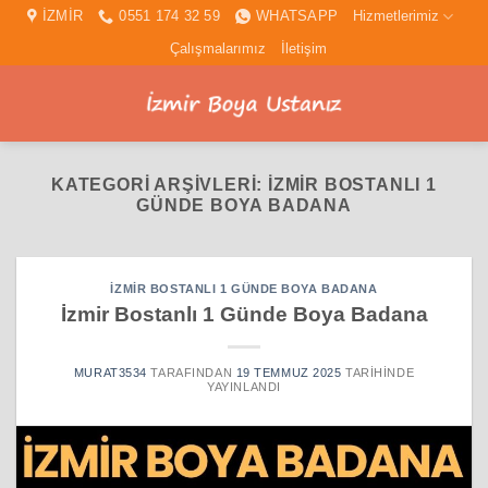
İçeriğe
İZMİR
0551 174 32 59
WHATSAPP
Hizmetlerimiz
atla
Çalışmalarımız
İletişim
KATEGORI ARŞIVLERI:
İZMIR BOSTANLI 1
GÜNDE BOYA BADANA
İZMIR BOSTANLI 1 GÜNDE BOYA BADANA
İzmir Bostanlı 1 Günde Boya Badana
MURAT3534
TARAFINDAN
19 TEMMUZ 2025
TARIHINDE
YAYINLANDI