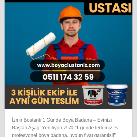
İzmir Bostanlı 1 Günde Boya Badana – Evinizi
Baştan Aşağı Yeniliyoruz! 🎨 “1 günde tertemiz ev,
profesyonel boya badana, uygun fiyat garantisi!”