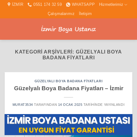
İçeriğe
İZMİR
0551 174 32 59
WHATSAPP
Hizmetlerimiz
atla
Çalışmalarımız
İletişim
KATEGORI ARŞIVLERI:
GÜZELYALI BOYA
BADANA FIYATLARI
GÜZELYALI BOYA BADANA FIYATLARI
Güzelyalı Boya Badana Fiyatları – İzmir
MURAT3534
TARAFINDAN
14 OCAK 2025
TARIHINDE YAYINLANDI