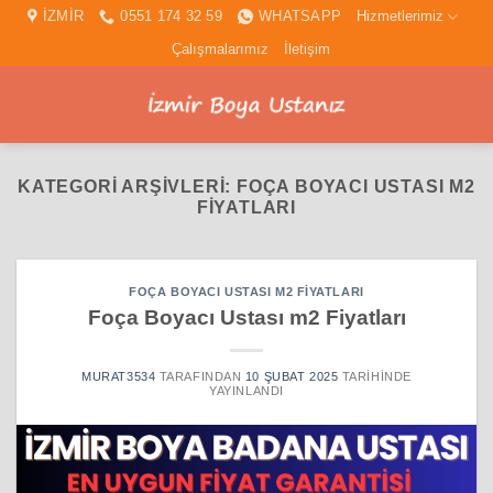
İçeriğe
İZMİR
0551 174 32 59
WHATSAPP
Hizmetlerimiz
atla
Çalışmalarımız
İletişim
KATEGORI ARŞIVLERI:
FOÇA BOYACI USTASI M2
FIYATLARI
FOÇA BOYACI USTASI M2 FIYATLARI
Foça Boyacı Ustası m2 Fiyatları
MURAT3534
TARAFINDAN
10 ŞUBAT 2025
TARIHINDE
YAYINLANDI