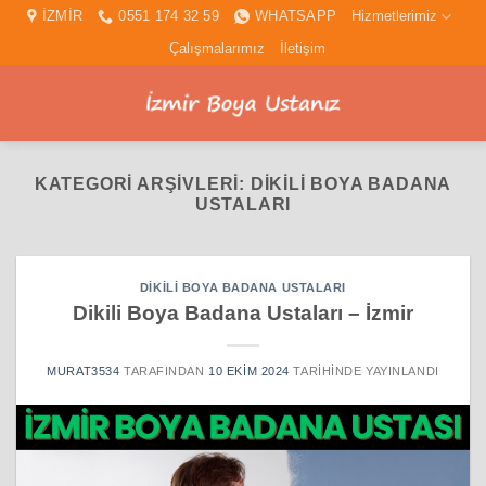
İçeriğe
İZMİR
0551 174 32 59
WHATSAPP
Hizmetlerimiz
atla
Çalışmalarımız
İletişim
KATEGORI ARŞIVLERI:
DIKILI BOYA BADANA
USTALARI
DIKILI BOYA BADANA USTALARI
Dikili Boya Badana Ustaları – İzmir
MURAT3534
TARAFINDAN
10 EKIM 2024
TARIHINDE YAYINLANDI