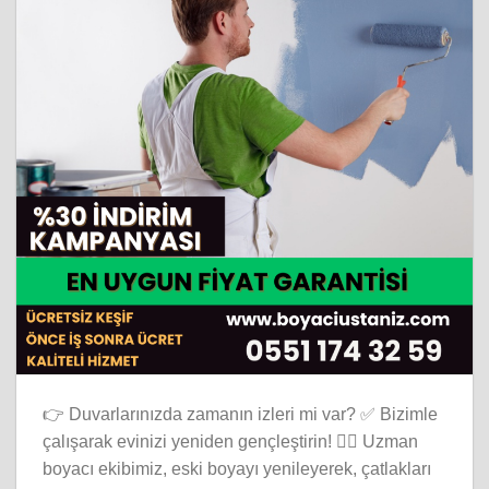
👉 Duvarlarınızda zamanın izleri mi var? ✅ Bizimle
çalışarak evinizi yeniden gençleştirin! 👷‍♂️ Uzman
boyacı ekibimiz, eski boyayı yenileyerek, çatlakları