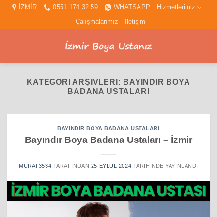
İçeriğe
İZMİR
0551 174 32 59
WHATSAPP
Hizmetlerimiz
atla
Çalışmalarımız
İletişim
KATEGORI ARŞIVLERI:
BAYINDIR BOYA
BADANA USTALARI
BAYINDIR BOYA BADANA USTALARI
Bayındır Boya Badana Ustaları – İzmir
MURAT3534
TARAFINDAN
25 EYLÜL 2024
TARIHINDE YAYINLANDI