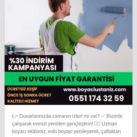
👉 Duvarlarınızda zamanın izleri mi var? ✅ Bizimle
çalışarak evinizi yeniden gençleştirin! 👷‍♂️ Uzman
boyacı ekibimiz, eski boyayı yenileyerek, çatlakları