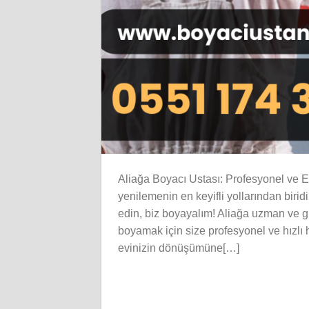
Aliağa Boyacı Ustası: Profesyonel ve 
yenilemenin en keyifli yollarından biri
edin, biz boyayalım! Aliağa uzman ve güve
boyamak için size profesyonel ve hızlı h
evinizin dönüşümüne[…]