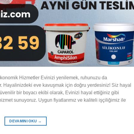
Ekonomik Hizmetler Evinizi yenilemek, ruhunuzu da
dir. Hayalinizdeki eve kavuşmak için doğru yerdesiniz! Siz hayal
nilir bir boyacı ekibi olarak, Evinizi hayal ettiğiniz gibi
izmet sunuyoruz. Uygun fiyatlarımız ve kaliteli işçiliğimiz ile
DEVAMINI OKU
→