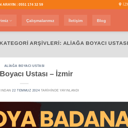
İZ
 ARAYIN : 0551 174 32 59
rimiz
Çalışmalarımız
İletişim
Blog
KATEGORI ARŞIVLERI:
ALIAĞA BOYACI USTAS
ALIAĞA BOYACI USTASI
 Boyacı Ustası – İzmir
INDAN
22 TEMMUZ 2024
TARIHINDE YAYINLANDI