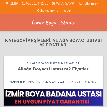
İçeriğe
İZMİR
0551 174 32 59
WHATSAPP
Hizmetlerimiz
atla
Çalışmalarımız
İletişim
KATEGORI ARŞIVLERI:
ALIAĞA BOYACI USTASI
M2 FIYATLARI
ALIAĞA BOYACI USTASI M2 FIYATLARI
Aliağa Boyacı Ustası m2 Fiyatları
MURAT3534
TARAFINDAN
20 OCAK 2025
TARIHINDE YAYINLANDI