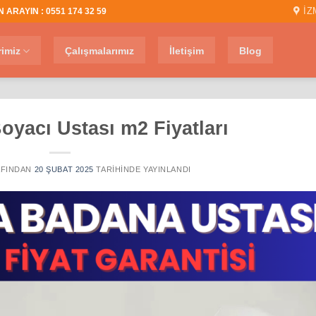
İZ
 ARAYIN : 0551 174 32 59
rimiz
Çalışmalarımız
İletişim
Blog
oyacı Ustası m2 Fiyatları
FINDAN
20 ŞUBAT 2025
TARIHINDE YAYINLANDI