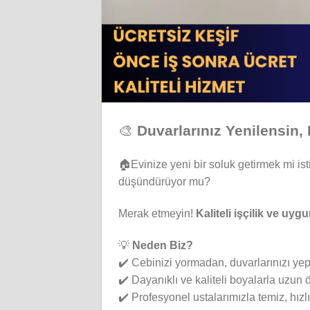
🎨
Duvarlarınız Yenilensin,
🏠Evinize yeni bir soluk getirmek mi is
düşündürüyor mu?
Merak etmeyin!
Kaliteli işçilik ve uy
💡
Neden Biz?
✔️ Cebinizi yormadan, duvarlarınızı ye
✔️ Dayanıklı ve kaliteli boyalarla uzu
✔️ Profesyonel ustalarımızla temiz, hızlı v