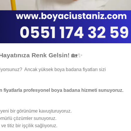
 Hayatınıza Renk Gelsin!
🏡✨
tiyorsunuz? Ancak yüksek boya badana fiyatları sizi
gun fiyatlarla profesyonel boya badana hizmeti sunuyoruz.
pyeni bir görünüme kavuşturuyoruz.
n ömürlü çözümler sunuyoruz.
e titiz bir işçilik sağlıyoruz.