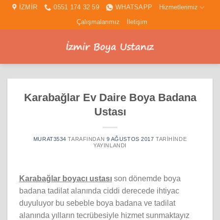
İçeriğe
İZMİR
0551 174 32 59
WHATSAPP
Hizmetlerimiz
atla
Çalışmalarımız
İletişim
Karabağlar Ev Daire Boya Badana
Ustası
MURAT3534
TARAFINDAN
9 AĞUSTOS 2017
TARIHINDE
YAYINLANDI
Karabağlar boyacı ustası
son dönemde boya
badana tadilat alanında ciddi derecede ihtiyac
duyuluyor bu sebeble boya badana ve tadilat
alanında yılların tecrübesiyle hizmet sunmaktayız