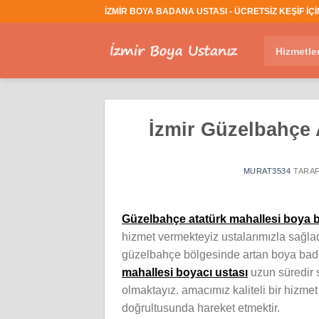
İçeriğe
İZMİR BOYA BADANA USTASI - ÜCRETSİZ KEŞİF İÇİN
atla
Hizmetle
İzmir Güzelbahçe 
MURAT3534
TARAF
Güzelbahçe atatürk mahallesi boya b
hizmet vermekteyiz ustalarımızla sağlad
güzelbahçe bölgesinde artan boya badan
mahallesi boyacı ustası
uzun süredir s
olmaktayız. amacımız kaliteli bir hizme
doğrultusunda hareket etmektir.