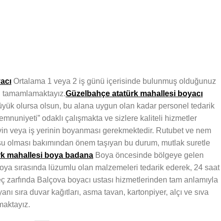
acı
Ortalama 1 veya 2 iş günü içerisinde bulunmuş olduğunuz
i tamamlamaktayız.
Güzelbahçe atatürk mahallesi boyacı
yük olursa olsun, bu alana uygun olan kadar personel tedarik
mnuniyeti” odaklı çalışmakta ve sizlere kaliteli hizmetler
evin veya iş yerinin boyanması gerekmektedir. Rutubet ve nem
su olması bakımından önem taşıyan bu durum, mutlak suretle
rk mahallesi boya badana
Boya öncesinde bölgeye gelen
boya sırasında lüzumlu olan malzemeleri tedarik ederek, 24 saat
reç zarfında Balçova boyacı ustası hizmetlerinden tam anlamıyla
anı sıra duvar kağıtları, asma tavan, kartonpiyer, alçı ve sıva
maktayız.