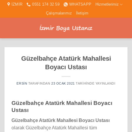
İçeriğe
İZMİR
0551 174 32 59
WHATSAPP
Hizmetlerimiz
atla
Çalışmalarımız
İletişim
Güzelbahçe Atatürk Mahallesi
Boyacı Ustası
ERSIN
TARAFINDAN
23 OCAK 2021
TARIHINDE YAYINLANDI
Güzelbahçe Atatürk Mahallesi Boyacı
Ustası
Güzelbahçe Atatürk Mahallesi Boyacı Ustası
olarak Güzelbahçe Atatürk Mahallesi tüm