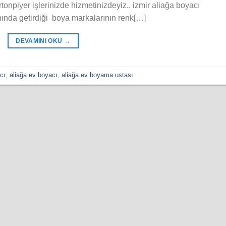
onpiyer işlerinizde hizmetinizdeyiz.. izmir aliağa boyacı
anında getirdiği boya markalarının renk[…]
DEVAMINI OKU
→
cı
,
aliağa ev boyacı
,
aliağa ev boyama ustası