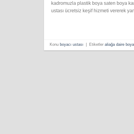
kadromuzla plastik boya saten boya kart
ustası ücretsiz keşif hizmeti vererek y
Konu
boyacı ustası
|
Etiketler
aliağa daire boya