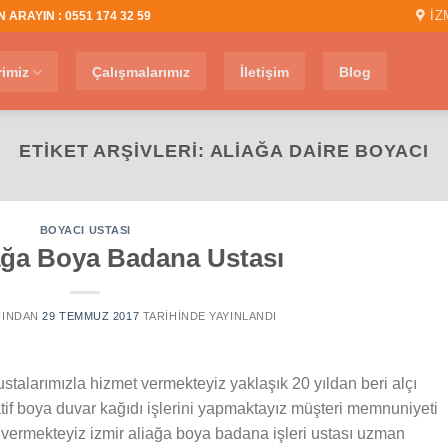
İZ
 ARAYIN : 0551 174 32 59
rimiz
Çalışmalarımız
İletişim
Blog
ETIKET ARŞIVLERI:
ALIAĞA DAIRE BOYACI
BOYACI USTASI
iağa Boya Badana Ustası
INDAN
29 TEMMUZ 2017
TARIHINDE YAYINLANDI
ustalarımızla hizmet vermekteyiz yaklaşık 20 yıldan beri alçı
f boya duvar kağıdı işlerini yapmaktayız müşteri memnuniyeti
vermekteyiz izmir aliağa boya badana işleri ustası uzman