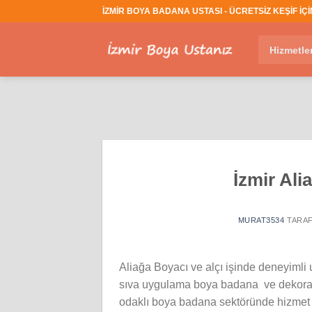
İçeriğe
İZMİR BOYA BADANA USTASI - ÜCRETSİZ KEŞİF İÇİN
atla
Hizmetle
İzmir Al
MURAT3534
TARAF
Aliağa Boyacı ve alçı işinde deneyimli 
sıva uygulama boya badana ve dekorati
odaklı boya badana sektöründe hizmet 