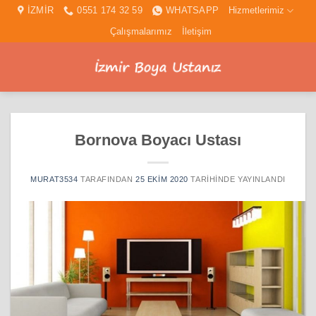
İçeriğe
İZMİR
0551 174 32 59
WHATSAPP
Hizmetlerimiz
atla
Çalışmalarımız
İletişim
Bornova Boyacı Ustası
MURAT3534
TARAFINDAN
25 EKIM 2020
TARIHINDE YAYINLANDI