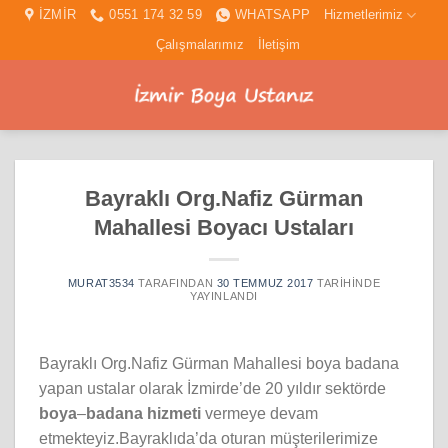
İçeriğe
İZMİR
0551 174 32 59
WHATSAPP
Hizmetlerimiz
atla
Çalışmalarımız
İletişim
Bayraklı Org.Nafiz Gürman
Mahallesi Boyacı Ustaları
MURAT3534
TARAFINDAN
30 TEMMUZ 2017
TARIHINDE
YAYINLANDI
Bayraklı Org.Nafiz Gürman Mahallesi boya badana
yapan ustalar olarak İzmirde’de 20 yıldır sektörde
boya
–
badana hizmeti
vermeye devam
etmekteyiz.Bayraklıda’da oturan müşterilerimize