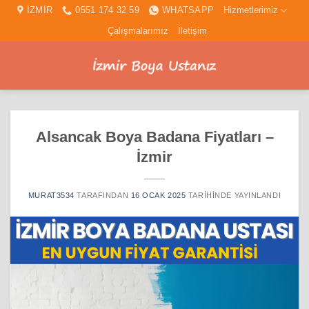
İçeriğe
İZMİR
0551 174 32 59
WHATSAPP
Hizmetlerimiz
atla
Çalışmalarımız
İletişim
Alsancak Boya Badana Fiyatları –
İzmir
MURAT3534
TARAFINDAN
16 OCAK 2025
TARIHINDE YAYINLANDI