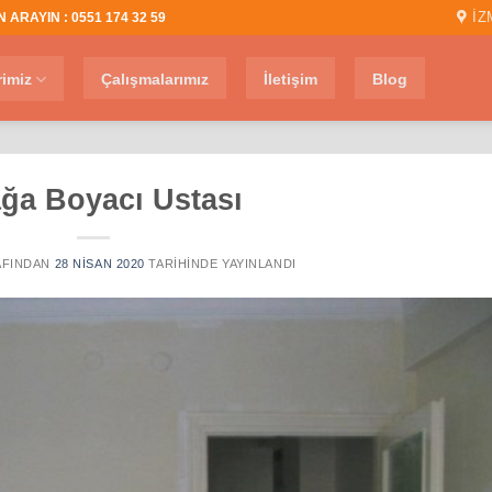
İZ
 ARAYIN : 0551 174 32 59
rimiz
Çalışmalarımız
İletişim
Blog
ağa Boyacı Ustası
FINDAN
28 NISAN 2020
TARIHINDE YAYINLANDI