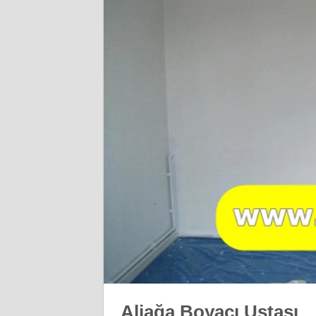
Aliağa Boyacı Ustası