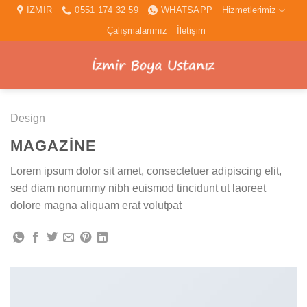
İçeriğe
İZMİR
0551 174 32 59
WHATSAPP
Hizmetlerimiz
atla
Çalışmalarımız
İletişim
Design
MAGAZINE
Lorem ipsum dolor sit amet, consectetuer adipiscing elit,
sed diam nonummy nibh euismod tincidunt ut laoreet
dolore magna aliquam erat volutpat